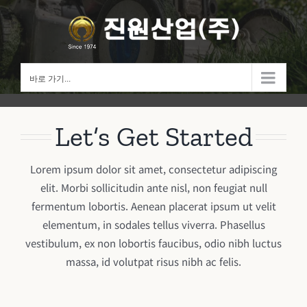
Skip
to
content
바로 가기...
Let’s Get Started
Lorem ipsum dolor sit amet, consectetur adipiscing
elit. Morbi sollicitudin ante nisl, non feugiat null
fermentum lobortis. Aenean placerat ipsum ut velit
elementum, in sodales tellus viverra. Phasellus
vestibulum, ex non lobortis faucibus, odio nibh luctus
massa, id volutpat risus nibh ac felis.