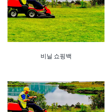
비닐 쇼핑백