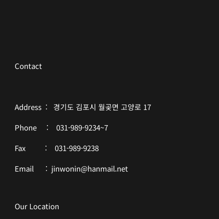
Contact
Address : 경기도 김포시 월곶면 고양로 17
Phone : 031-989-9234~7
Fax : 031-989-9238
Email : jinwonin@hanmail.net
Our Location