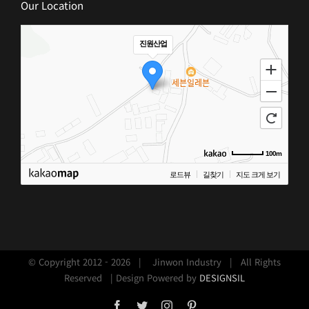
Our Location
진원산업
100m
로드뷰
길찾기
지도 크게 보기
© Copyright 2012 -
2026 | Jinwon Industry | All Rights
Reserved | Design Powered by
DESIGNSIL
Facebook
Twitter
Instagram
Pinterest